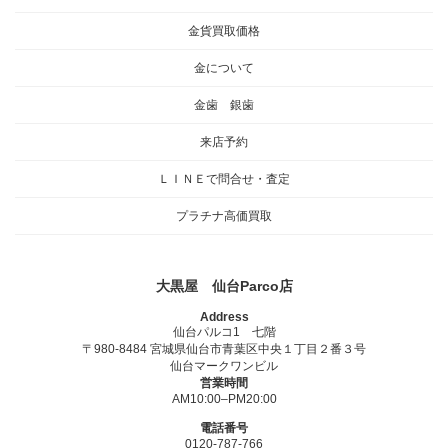
金貨買取価格
金について
金歯 銀歯
来店予約
ＬＩＮＥで問合せ・査定
プラチナ高価買取
大黒屋 仙台Parco店
Address
仙台パルコ1 七階
〒980-8484 宮城県仙台市青葉区中央１丁目２番３号
仙台マークワンビル
営業時間
AM10:00–PM20:00
電話番号
0120-787-766