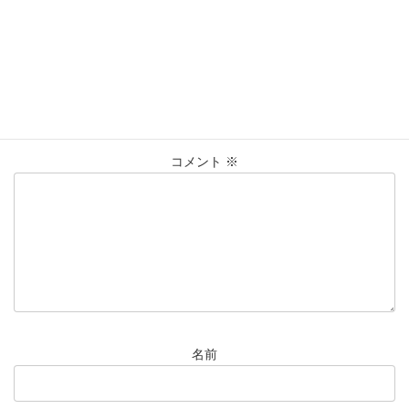
貴金属
買取
買取実績
コメントを残す
メールアドレスが公開されることはありません。
※
が付いている
欄は必須項目です
コメント
※
名前