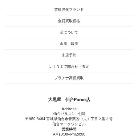
買取強化ブランド
金貨買取価格
金について
金歯 銀歯
来店予約
ＬＩＮＥで問合せ・査定
プラチナ高価買取
大黒屋 仙台Parco店
Address
仙台パルコ1 七階
〒980-8484 宮城県仙台市青葉区中央１丁目２番３号
仙台マークワンビル
営業時間
AM10:00–PM20:00