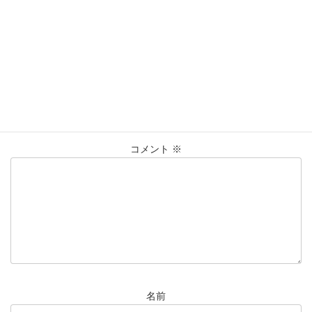
買取実績
カテゴリー
K18
ﾈｯｸﾚｽ
仙台Parco
大黒屋仙台パルコ店
タグ
貴金属
買取
買取実績
コメントを残す
メールアドレスが公開されることはありません。
※
が付いている
欄は必須項目です
コメント
※
名前