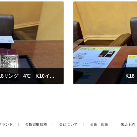
ヴァンドームPT950/PT850ネックレスとK18リング 4℃ K10イヤリングをお買取
K1
2026年1月5日
ブランド
金貨買取価格
金について
金歯 銀歯
来店予約