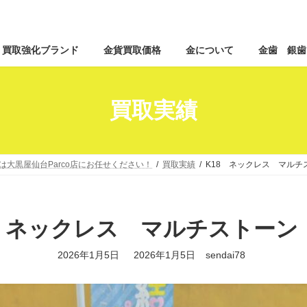
コ
ナ
買取強化ブランド
金貨買取価格
金について
金歯 銀歯
ン
ビ
テ
ゲ
ン
ー
ツ
シ
買取実績
へ
ョ
ス
ン
キ
に
ッ
移
は大黒屋仙台Parco店にお任せください！
買取実績
K18 ネックレス マルチ
プ
動
8 ネックレス マルチストーン
最
2026年1月5日
2026年1月5日
sendai78
終
更
新
日