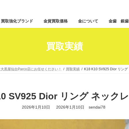
コ
ナ
買取強化ブランド
金貨買取価格
金について
金歯 銀歯
ン
ビ
テ
ゲ
ン
ー
ツ
シ
買取実績
へ
ョ
ス
ン
キ
に
ッ
移
大黒屋仙台Parco店にお任せください！
買取実績
K18 K10 SV925 Dior 
プ
動
K10 SV925 Dior リング ネック
最
2026年1月10日
2026年1月10日
sendai78
終
更
新
日