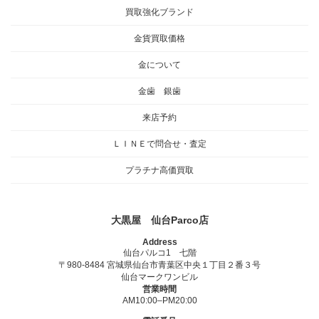
買取強化ブランド
金貨買取価格
金について
金歯 銀歯
来店予約
ＬＩＮＥで問合せ・査定
プラチナ高価買取
大黒屋 仙台Parco店
Address
仙台パルコ1 七階
〒980-8484 宮城県仙台市青葉区中央１丁目２番３号
仙台マークワンビル
営業時間
AM10:00–PM20:00