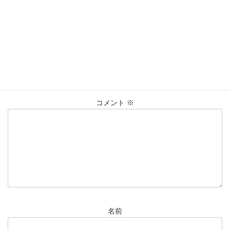
K18
ﾘﾝｸﾞ
仙台Parco
大黒屋仙台パルコ店
純金
タグ
貴金属
買取
買取実績
コメントを残す
メールアドレスが公開されることはありません。
※
が付いている
欄は必須項目です
コメント
※
名前