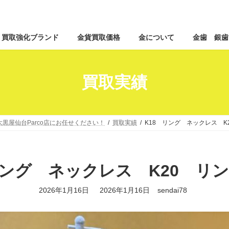
コ
ナ
買取強化ブランド
金貨買取価格
金について
金歯 銀歯
ン
ビ
テ
ゲ
ン
ー
ツ
シ
買取実績
へ
ョ
ス
ン
キ
に
ッ
移
黒屋仙台Parco店にお任せください！
買取実績
K18 リング ネックレス K
プ
動
リング ネックレス K20 リ
最
2026年1月16日
2026年1月16日
sendai78
終
更
新
日