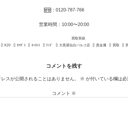
：0120-787-766
営業時間：10:00〜20:00
買取実績
K20
ｶﾏﾎﾞｺ
ﾈｯｸﾚｽ
ﾘﾝｸﾞ
大黒屋仙台パルコ店
貴金属
買取
買
コメントを残す
ドレスが公開されることはありません。
※
が付いている欄は必
コメント
※