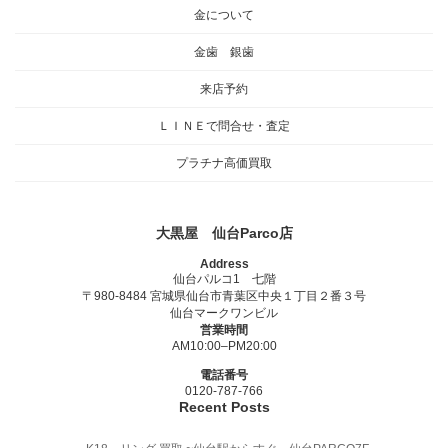
金について
金歯 銀歯
来店予約
ＬＩＮＥで問合せ・査定
プラチナ高価買取
大黒屋 仙台Parco店
Address
仙台パルコ1 七階
〒980-8484 宮城県仙台市青葉区中央１丁目２番３号
仙台マークワンビル
営業時間
AM10:00–PM20:00
電話番号
0120-787-766
Recent Posts