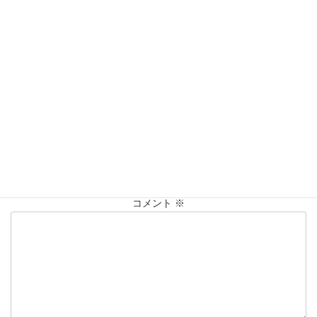
営業時間：10:00〜20:00
買取実績
カテゴリー
K18
仙台Parco
大黒屋仙台パルコ店
板材
純金
タグ
貴金属
買取
買取実績
コメントを残す
メールアドレスが公開されることはありません。
※
が付いている
欄は必須項目です
コメント
※