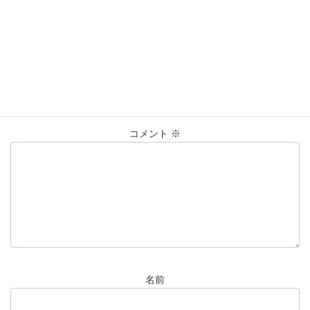
K18
ｼﾞｭｴﾘｰﾏｷ
ﾘﾝｸﾞ
仙台Parco
タグ
大黒屋仙台パルコ店
貴金属
買取
買取実績
コメントを残す
メールアドレスが公開されることはありません。
※
が付いている
欄は必須項目です
コメント
※
名前