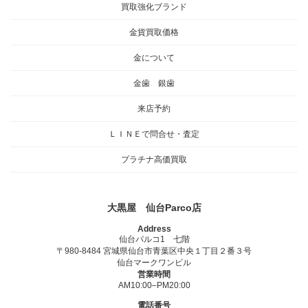
買取強化ブランド
金貨買取価格
金について
金歯 銀歯
来店予約
ＬＩＮＥで問合せ・査定
プラチナ高価買取
大黒屋 仙台Parco店
Address
仙台パルコ1 七階
〒980-8484 宮城県仙台市青葉区中央１丁目２番３号
仙台マークワンビル
営業時間
AM10:00–PM20:00
電話番号