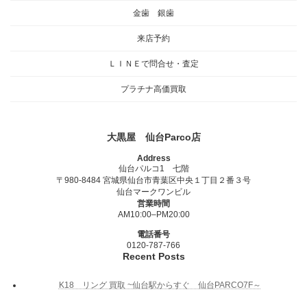
金歯 銀歯
来店予約
ＬＩＮＥで問合せ・査定
プラチナ高価買取
大黒屋 仙台Parco店
Address
仙台パルコ1 七階
〒980-8484 宮城県仙台市青葉区中央１丁目２番３号
仙台マークワンビル
営業時間
AM10:00–PM20:00
電話番号
0120-787-766
Recent Posts
K18 リング 買取 ~仙台駅からすぐ 仙台PARCO7F～