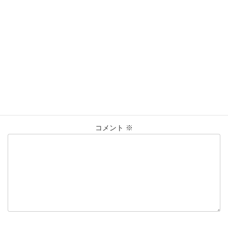
営業時間：10:00〜20:00
買取実績
カテゴリー
K18
ﾘﾝｸﾞ
仙台Parco
大黒屋仙台パルコ店
タグ
貴金属
買取
買取実績
コメントを残す
メールアドレスが公開されることはありません。
※
が付いている
欄は必須項目です
コメント
※