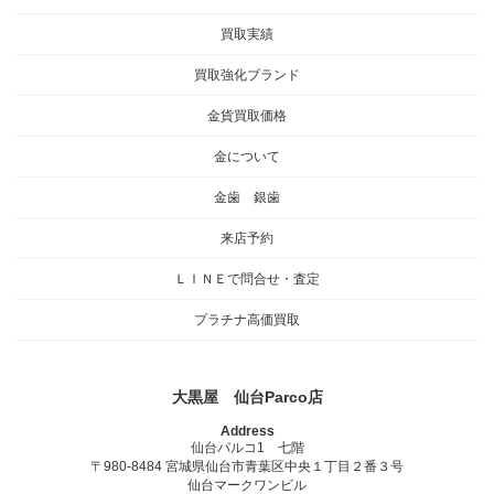
買取実績
買取強化ブランド
金貨買取価格
金について
金歯 銀歯
来店予約
ＬＩＮＥで問合せ・査定
プラチナ高価買取
大黒屋 仙台Parco店
Address
仙台パルコ1 七階
〒980-8484 宮城県仙台市青葉区中央１丁目２番３号
仙台マークワンビル