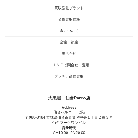
買取強化ブランド
金貨買取価格
金について
金歯 銀歯
来店予約
ＬＩＮＥで問合せ・査定
プラチナ高価買取
大黒屋 仙台Parco店
Address
仙台パルコ1 七階
〒980-8484 宮城県仙台市青葉区中央１丁目２番３号
仙台マークワンビル
営業時間
AM10:00–PM20:00