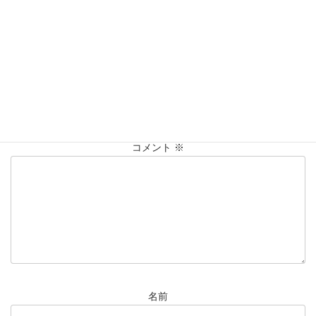
買取実績
カテゴリー
K18
ﾈｯｸﾚｽ
仙台Parco
大黒屋仙台パルコ店
タグ
貴金属
買取
買取実績
コメントを残す
メールアドレスが公開されることはありません。
※
が付いている
欄は必須項目です
コメント
※
名前