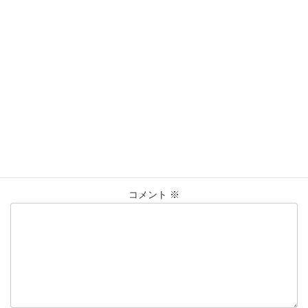
営業時間：10:00〜20:00
買取実績
カテゴリー
K18
ﾘﾝｸﾞ
仙台Parco
喜平
大黒屋仙台パルコ店
タグ
貴金属
買取
買取実績
コメントを残す
メールアドレスが公開されることはありません。
※
が付いている
欄は必須項目です
コメント
※