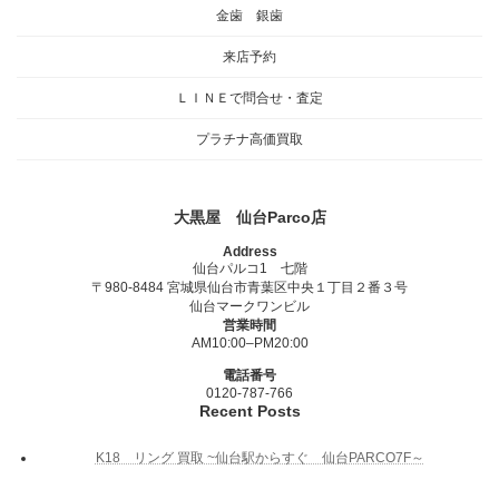
金歯 銀歯
来店予約
ＬＩＮＥで問合せ・査定
プラチナ高価買取
大黒屋 仙台Parco店
Address
仙台パルコ1 七階
〒980-8484 宮城県仙台市青葉区中央１丁目２番３号
仙台マークワンビル
営業時間
AM10:00–PM20:00
電話番号
0120-787-766
Recent Posts
K18 リング 買取 ~仙台駅からすぐ 仙台PARCO7F～