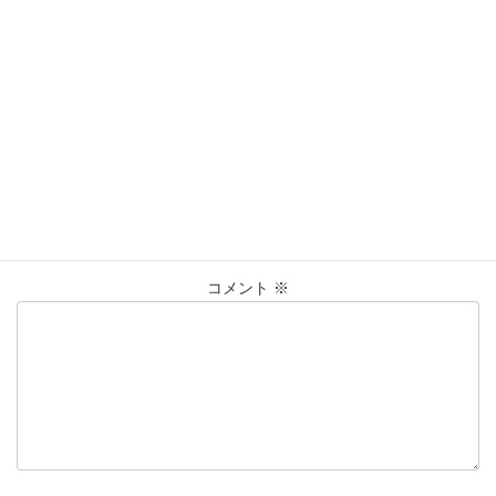
営業時間：10:00〜20:00
買取実績
カテゴリー
K18
ﾘﾝｸﾞ
仙台Parco
大黒屋仙台パルコ店
タグ
石取れ
貴金属
買取
買取実績
コメントを残す
メールアドレスが公開されることはありません。
※
が付いている
欄は必須項目です
コメント
※