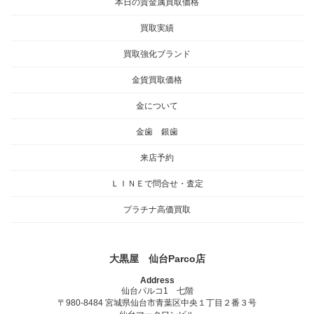
本日の貴金属買取価格
買取実績
買取強化ブランド
金貨買取価格
金について
金歯 銀歯
来店予約
ＬＩＮＥで問合せ・査定
プラチナ高価買取
大黒屋 仙台Parco店
Address
仙台パルコ1 七階
〒980-8484 宮城県仙台市青葉区中央１丁目２番３号