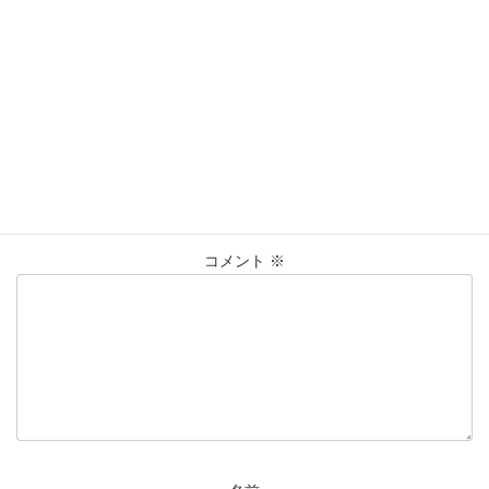
買取実績
カテゴリー
750
K18
ﾈｯｸﾚｽ
ﾘﾝｸﾞ
仙台Parco
タグ
大黒屋仙台パルコ店
貴金属
買取
買取実績
コメントを残す
メールアドレスが公開されることはありません。
※
が付いている
欄は必須項目です
コメント
※