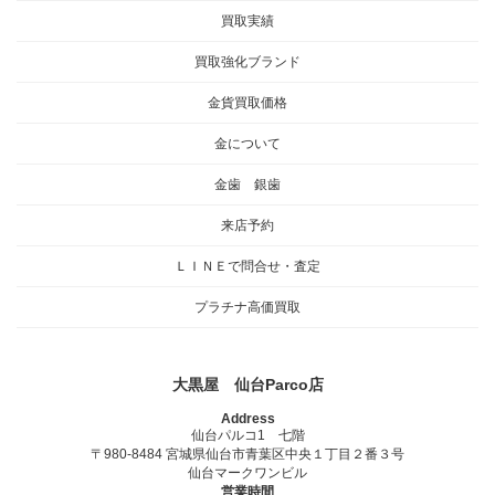
買取実績
買取強化ブランド
金貨買取価格
金について
金歯 銀歯
来店予約
ＬＩＮＥで問合せ・査定
プラチナ高価買取
大黒屋 仙台Parco店
Address
仙台パルコ1 七階
〒980-8484 宮城県仙台市青葉区中央１丁目２番３号
仙台マークワンビル
営業時間