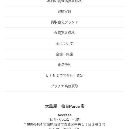
本日の貴金属買取価格
買取実績
買取強化ブランド
金貨買取価格
金について
金歯 銀歯
来店予約
ＬＩＮＥで問合せ・査定
プラチナ高価買取
大黒屋 仙台Parco店
Address
仙台パルコ1 七階
〒980-8484 宮城県仙台市青葉区中央１丁目２番３号