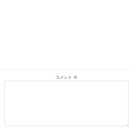
営業時間：10:00〜20:00
買取実績
カテゴリー
K18
ゴールド
ﾘﾝｸﾞ
仙台Parco
タグ
大黒屋仙台パルコ店
貴金属
買取
買取実績
コメントを残す
メールアドレスが公開されることはありません。
※
が付いている
欄は必須項目です
コメント
※