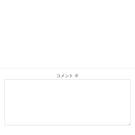
営業時間：10:00〜20:00
買取実績
カテゴリー
K18
イヤリング
コンビ
ピアス
仙台Parco
タグ
大黒屋仙台パルコ店
貴金属
買取
買取実績
金
コメントを残す
メールアドレスが公開されることはありません。
※
が付いている
欄は必須項目です
コメント
※