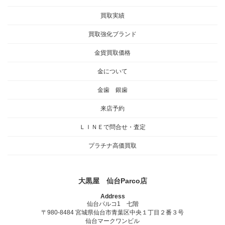
買取実績
買取強化ブランド
金貨買取価格
金について
金歯 銀歯
来店予約
ＬＩＮＥで問合せ・査定
プラチナ高価買取
大黒屋 仙台Parco店
Address
仙台パルコ1 七階
〒980-8484 宮城県仙台市青葉区中央１丁目２番３号
仙台マークワンビル