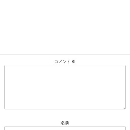
買取実績
カテゴリー
K18
ブローチ
仙台Parco
大黒屋仙台パルコ店
タグ
貴金属
買取
買取実績
金
コメントを残す
メールアドレスが公開されることはありません。
※
が付いている
欄は必須項目です
コメント
※
名前