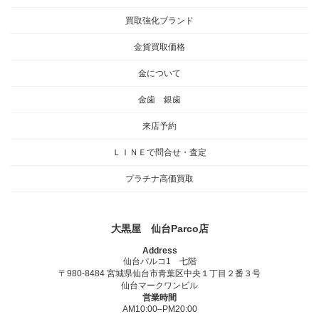
買取強化ブランド
金貨買取価格
金について
金歯 銀歯
来店予約
ＬＩＮＥで問合せ・査定
プラチナ高価買取
大黒屋 仙台Parco店
Address
仙台パルコ1 七階
〒980-8484 宮城県仙台市青葉区中央１丁目２番３号
仙台マークワンビル
営業時間
AM10:00–PM20:00