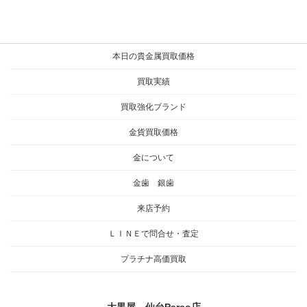
本日の貴金属買取価格
買取実績
買取強化ブランド
金貨買取価格
金について
金歯 銀歯
来店予約
ＬＩＮＥで問合せ・査定
プラチナ高価買取
大黒屋 仙台Parco店