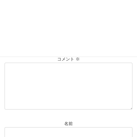
Pt850
アクセサリー
ﾈｯｸﾚｽ
プラチナ
喜平
タグ
大黒屋仙台パルコ店
貴金属
買取
買取実績
コメントを残す
メールアドレスが公開されることはありません。
※
が付いている
欄は必須項目です
コメント
※
名前