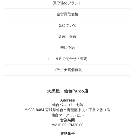
買取強化ブランド
金貨買取価格
金について
金歯 銀歯
来店予約
ＬＩＮＥで問合せ・査定
プラチナ高価買取
大黒屋 仙台Parco店
Address
仙台パルコ1 七階
〒980-8484 宮城県仙台市青葉区中央１丁目２番３号
仙台マークワンビル
営業時間
AM10:00–PM20:00
電話番号