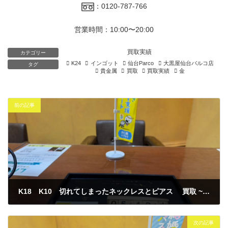
：0120-787-766
営業時間：10:00〜20:00
買取実績
カテゴリー
K24
インゴット
仙台Parco
大黒屋仙台パルコ店
タグ
貴金属
買取
買取実績
金
前の記事
K18 K10 切れてしまったネックレスとピアス 買取 ~仙台駅からすぐ 仙台PARCO7F～
2026年5月13日
次の記事