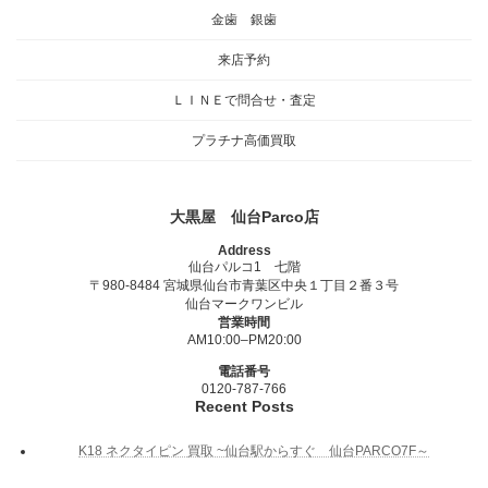
金歯 銀歯
来店予約
ＬＩＮＥで問合せ・査定
プラチナ高価買取
大黒屋 仙台Parco店
Address
仙台パルコ1 七階
〒980-8484 宮城県仙台市青葉区中央１丁目２番３号
仙台マークワンビル
営業時間
AM10:00–PM20:00
電話番号
0120-787-766
Recent Posts
K18 ネクタイピン 買取 ~仙台駅からすぐ 仙台PARCO7F～