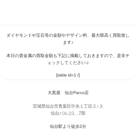
貴金属のお品物ならなんでも買取致します！
是非、大黒屋仙台パルコ店に買取お任せください(^▽^)/
ダイヤモンドや宝石等の金額やデザイン料、最大限高く買取致し
ます♪
本日の貴金属の買取金額も下記に掲載しておきますので、是非チ
ェックしてください♫
[table id=1 /]
大黒屋 仙台Parco店
宮城県仙台市青葉区中央１丁目２−３
仙台パルコ1 7階
仙台駅より徒歩2分