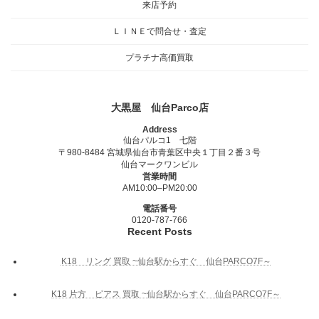
来店予約
ＬＩＮＥで問合せ・査定
プラチナ高価買取
大黒屋 仙台Parco店
Address
仙台パルコ1 七階
〒980-8484 宮城県仙台市青葉区中央１丁目２番３号
仙台マークワンビル
営業時間
AM10:00–PM20:00
電話番号
0120-787-766
Recent Posts
K18 リング 買取 ~仙台駅からすぐ 仙台PARCO7F～
K18 片方 ピアス 買取 ~仙台駅からすぐ 仙台PARCO7F～