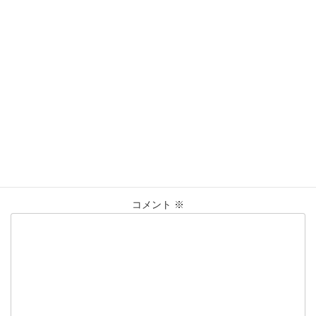
営業時間：10:00〜20:00
買取実績
カテゴリー
K18
ﾈｯｸﾚｽ
仙台Parco
大黒屋仙台パルコ店
タグ
貴金属
買取
買取実績
金
コメントを残す
メールアドレスが公開されることはありません。
※
が付いている
欄は必須項目です
コメント
※