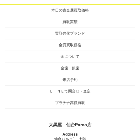
本日の貴金属買取価格
買取実績
買取強化ブランド
金貨買取価格
金について
金歯 銀歯
来店予約
ＬＩＮＥで問合せ・査定
プラチナ高価買取
大黒屋 仙台Parco店
Address
仙台パルコ1 七階