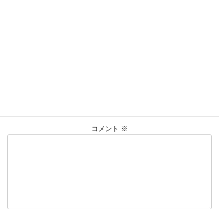
営業時間：10:00〜20:00
買取実績
カテゴリー
K10
K18
ﾈｯｸﾚｽ
プラチナ
ﾘﾝｸﾞ
仙台Parco
タグ
大黒屋仙台パルコ店
貴金属
買取
買取実績
金
コメントを残す
メールアドレスが公開されることはありません。
※
が付いている
欄は必須項目です
コメント
※