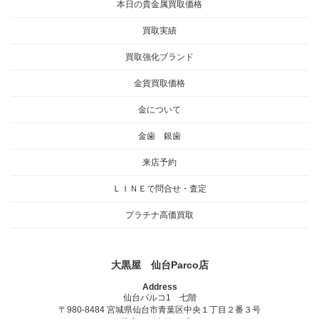
本日の貴金属買取価格
買取実績
買取強化ブランド
金貨買取価格
金について
金歯 銀歯
来店予約
ＬＩＮＥで問合せ・査定
プラチナ高価買取
大黒屋 仙台Parco店
Address
仙台パルコ1 七階
〒980-8484 宮城県仙台市青葉区中央１丁目２番３号