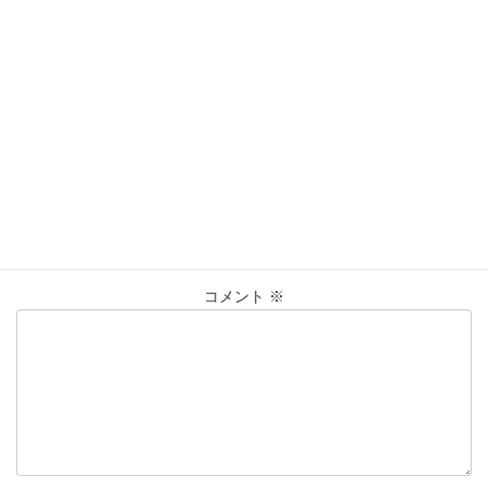
営業時間：10:00〜20:00
買取実績
カテゴリー
K18
ﾈｯｸﾚｽ
仙台Parco
仙台パルコ店
大黒屋
タグ
貴金属
買取
買取実績
金
コメントを残す
メールアドレスが公開されることはありません。
※
が付いている
欄は必須項目です
コメント
※