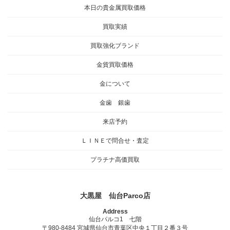
本日の貴金属買取価格
買取実績
買取強化ブランド
金貨買取価格
金について
金歯 銀歯
来店予約
ＬＩＮＥで問合せ・査定
プラチナ高価買取
大黒屋 仙台Parco店
Address
仙台パルコ1 七階
〒980-8484 宮城県仙台市青葉区中央１丁目２番３号