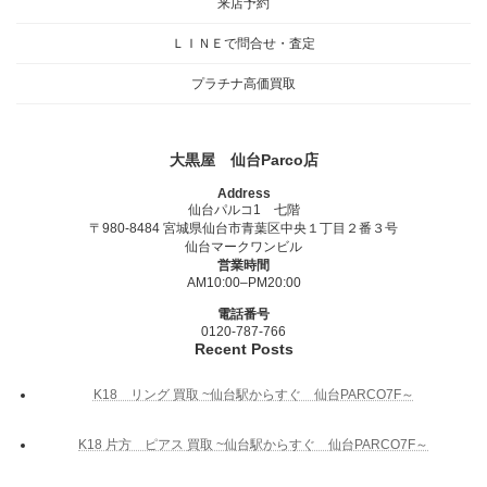
来店予約
ＬＩＮＥで問合せ・査定
プラチナ高価買取
大黒屋 仙台Parco店
Address
仙台パルコ1 七階
〒980-8484 宮城県仙台市青葉区中央１丁目２番３号
仙台マークワンビル
営業時間
AM10:00–PM20:00
電話番号
0120-787-766
Recent Posts
K18 リング 買取 ~仙台駅からすぐ 仙台PARCO7F～
K18 片方 ピアス 買取 ~仙台駅からすぐ 仙台PARCO7F～