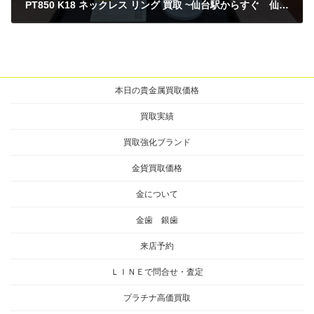
PT850 K18 ネックレス リング 買取 ~仙台駅からすぐ 仙台PARCO7F～
2026年6月27日
本日の貴金属買取価格
買取実績
買取強化ブランド
金貨買取価格
金について
金歯 銀歯
来店予約
ＬＩＮＥで問合せ・査定
プラチナ高価買取