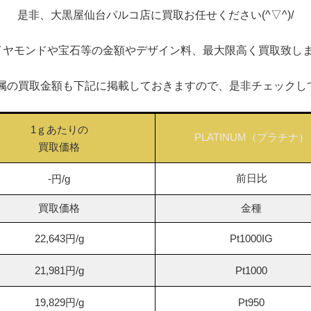
是非、大黒屋仙台パルコ店に買取お任せください(^▽^)/
イヤモンドや宝石等の金額やデザイン料、最大限高く買取致しま
属の買取金額も下記に掲載しておきますので、是非チェックし
1ｇあたりの
PLATINUM（プラチナ）
買取価格
前日比
-円/g
買取価格
金種
22,643円/g
Pt1000IG
21,981円/g
Pt1000
19,829円/g
Pt950