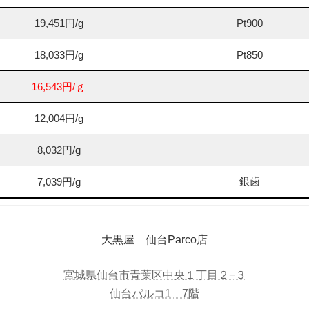
19,451円/g
Pt900
18,033円/g
Pt850
16,543円/ｇ
12,004円/g
8,032円/g
銀歯
7,039円/g
大黒屋 仙台Parco店
宮城県仙台市青葉区中央１丁目２−３
仙台パルコ1 7階