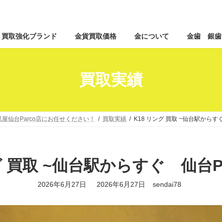
コ
ナ
買取強化ブランド
金貨買取価格
金について
金歯 銀歯
ン
ビ
テ
ゲ
ン
ー
ツ
シ
買取実績
へ
ョ
ス
ン
キ
に
ッ
移
屋仙台Parco店にお任せください！
買取実績
K18 リング 買取 ~仙台駅からす
プ
動
グ 買取 ~仙台駅からすぐ 仙台P
最
2026年6月27日
2026年6月27日
sendai78
終
更
新
日