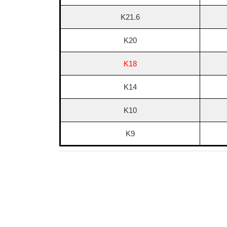
K21.6
K20
K18
K14
K10
K9