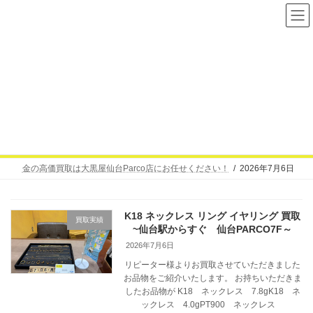
コ
ナ
ン
ビ
テ
ゲ
ン
ー
ツ
シ
へ
ョ
2026年7月6日
ス
ン
キ
に
ッ
移
プ
動
金の高価買取は大黒屋仙台Parco店にお任せください！
2026年7月6日
K18 ネックレス リング イヤリング 買取
買取実績
~仙台駅からすぐ 仙台PARCO7F～
2026年7月6日
リピーター様よりお買取させていただきました
お品物をご紹介いたします。 お持ちいただきま
したお品物が K18 ネックレス 7.8gK18 ネ
ックレス 4.0gPT900 ネックレス