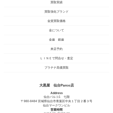
買取実績
買取強化ブランド
金貨買取価格
金について
金歯 銀歯
来店予約
ＬＩＮＥで問合せ・査定
プラチナ高価買取
大黒屋 仙台Parco店
Address
仙台パルコ1 七階
〒980-8484 宮城県仙台市青葉区中央１丁目２番３号
仙台マークワンビル
営業時間