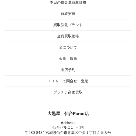
本日の貴金属買取価格
買取実績
買取強化ブランド
金貨買取価格
金について
金歯 銀歯
来店予約
ＬＩＮＥで問合せ・査定
プラチナ高価買取
大黒屋 仙台Parco店
Address
仙台パルコ1 七階
〒980-8484 宮城県仙台市青葉区中央１丁目２番３号