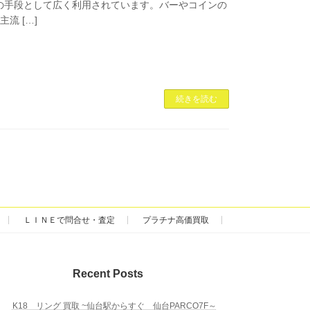
の手段として広く利用されています。バーやコインの
流 […]
続きを読む
ＬＩＮＥで問合せ・査定
プラチナ高価買取
Recent Posts
K18 リング 買取 ~仙台駅からすぐ 仙台PARCO7F～