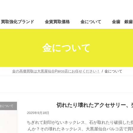
コ
ナ
買取強化ブランド
金貨買取価格
金について
金歯 銀歯
ン
ビ
テ
ゲ
ン
ー
ツ
シ
金について
へ
ョ
ス
ン
キ
に
ッ
移
金の高価買取は大黒屋仙台Parco店にお任せください！
金について
プ
動
切れたり壊れたアクセサリー、
金について
2025年9月18日
ちぎれて刻印がないネックレス、石が取れたり破損した
んか？その壊れたネックレス、大黒屋仙台パルコ店で買取