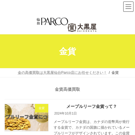
コ
ナ
ン
ビ
テ
ゲ
ン
ー
ツ
シ
へ
ョ
金貨
ス
ン
キ
に
ッ
移
プ
動
金の高価買取は大黒屋仙台Parco店にお任せください！
金貨
金貨高価買取
メープルリーフ金貨って？
金貨
2024年10月1日
メープルリーフ金貨は、カナダの造幣局が発行
する金貨で、カナダの国旗に描かれているメー
プルリーフがデザインされています。この金貨