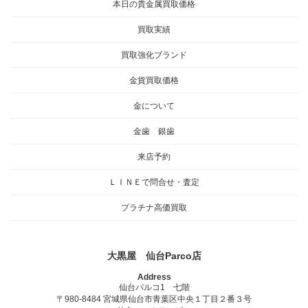
本日の貴金属買取価格
買取実績
買取強化ブランド
金貨買取価格
金について
金歯 銀歯
来店予約
ＬＩＮＥで問合せ・査定
プラチナ高価買取
大黒屋 仙台Parco店
Address
仙台パルコ1 七階
〒980-8484 宮城県仙台市青葉区中央１丁目２番３号