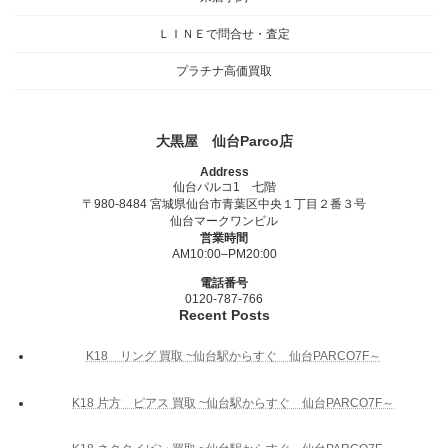
ＬＩＮＥで問合せ・査定
プラチナ高価買取
大黒屋 仙台Parco店
Address
仙台パルコ1 七階
〒980-8484 宮城県仙台市青葉区中央１丁目２番３号
仙台マークワンビル
営業時間
AM10:00–PM20:00
電話番号
0120-787-766
Recent Posts
K18 リング 買取 ~仙台駅からすぐ 仙台PARCO7F～
K18 片方 ピアス 買取 ~仙台駅からすぐ 仙台PARCO7F～