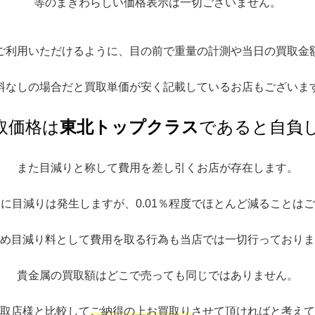
等のまぎわらしい価格表示は一切ございません。
ご利用いただけるように、目の前で重量の計測や当日の買取金
料なしの場合だと買取単価が安く記載しているお店もございま
取価格は
東北トップクラス
であると自負
また目減りと称して費用を差し引くお店が存在します。
に目減りは発生しますが、0.01％程度でほとんど減ることは
め目減り料として費用を取る行為も当店では一切行っておりま
貴金属の買取額はどこで売っても同じではありません。
取店様と比較して
ご納得の上お買取り
させて頂ければと考えて