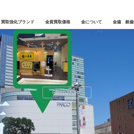
コ
ナ
買取強化ブランド
金貨買取価格
金について
金歯 銀歯
ン
ビ
テ
ゲ
ン
ー
ツ
シ
へ
ョ
ス
ン
キ
に
ッ
移
プ
動
READ MORE