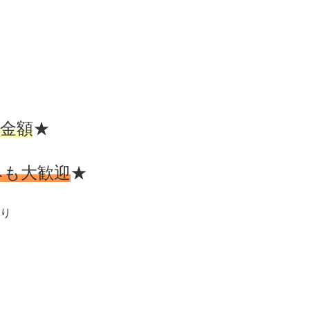
金額
★
みも大歓迎
★
り