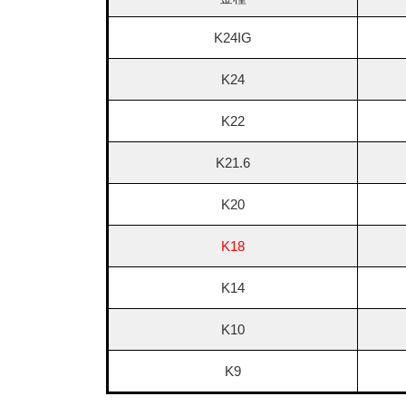
K24IG
K24
K22
K21.6
K20
K18
K14
K10
K9