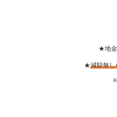
★地金
★
減額無し
長