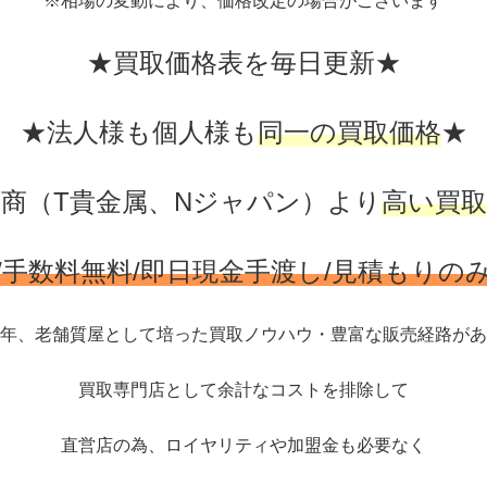
※相場の変動により、価格改定の場合がございます
★買取価格表を毎日更新★
★法人様も個人様も
同一の買取価格
★
商（T貴金属、Nジャパン）より
高い買取
/手数料無料/即日現金手渡し/見積もりの
年、老舗質屋として培った買取ノウハウ・豊富な販売経路があ
買取専門店として余計なコストを排除して
直営店の為、ロイヤリティや加盟金も必要なく