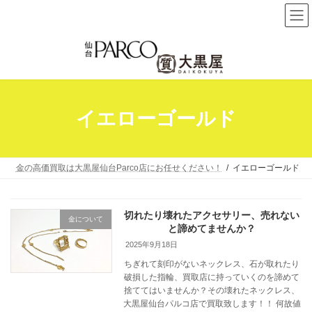
コ
ナ
ン
ビ
テ
ゲ
ン
ー
ツ
シ
へ
ョ
イエローゴールド
ス
ン
キ
に
ッ
移
プ
動
金の高価買取は大黒屋仙台Parco店にお任せください！
イエローゴールド
切れたり壊れたアクセサリー、売れない
金について
と諦めてませんか？
2025年9月18日
ちぎれて刻印がないネックレス、石が取れたり
破損した指輪、買取店に持っていくのを諦めて
捨ててはいませんか？その壊れたネックレス、
大黒屋仙台パルコ店で買取致します！！ 何故値