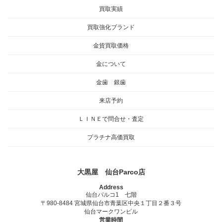
買取実績
買取強化ブランド
金貨買取価格
金について
金歯 銀歯
来店予約
ＬＩＮＥで問合せ・査定
プラチナ高価買取
大黒屋 仙台Parco店
Address
仙台パルコ1 七階
〒980-8484 宮城県仙台市青葉区中央１丁目２番３号
仙台マークワンビル
営業時間