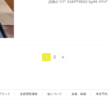
品物が ﾘﾝｸﾞ K18/PT850/2.5g/#9 ｲﾔﾘﾝｸﾞ
固
1
固
2
»
定
定
ペ
ペ
ー
ー
ジ
ジ
ブランド
金貨買取価格
金について
金歯 銀歯
来店予約