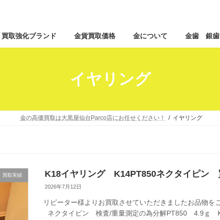
コ
ナ
買取強化ブランド
金貨買取価格
金について
金歯 銀歯
ン
ビ
テ
ゲ
ン
ー
ツ
シ
イヤリング
へ
ョ
ス
ン
キ
に
ッ
移
金の高価買取は大黒屋仙台Parco店にお任せください！
イヤリング
プ
動
K18イヤリング K14PT850ネクタイピン
買取実績
2026年7月12日
リピーター様よりお買取させていただきましたお品物をご
ネクタイピン 検査/重量測定の為分解PT850 4.9ｇ K1