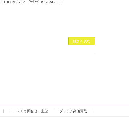
 PT900/P/5.1g ｲﾔﾘﾝｸﾞ K14WG […]
続きを読む
ＬＩＮＥで問合せ・査定
プラチナ高価買取