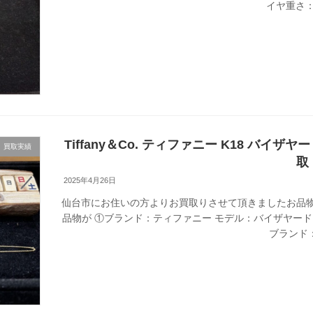
イヤ重さ：3
Tiffany＆Co. ティファニー K18 バ
買取実績
取
2025年4月26日
仙台市にお住いの方よりお買取りさせて頂きましたお品物
品物が ①ブランド：ティファニー モデル：バイザヤード 
ブランド：