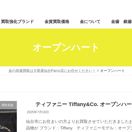
コ
ナ
買取強化ブランド
金貨買取価格
金について
金歯 銀歯
ン
ビ
テ
ゲ
ン
ー
ツ
シ
オープンハート
へ
ョ
ス
ン
キ
に
ッ
移
金の高価買取は大黒屋仙台Parco店にお任せください！
オープンハート
プ
動
ティファニー Tiffany&Co. オープ
買取実績
2025年7月16日
仙台市にお住まいの方よりお買取させていただきましたお
品物が ブランド：Tiffany ティファニーモデル：オ