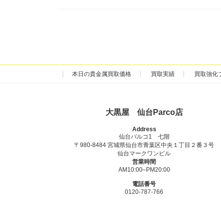
本日の貴金属買取価格
買取実績
買取強化
大黒屋 仙台Parco店
Address
仙台パルコ1 七階
〒980-8484 宮城県仙台市青葉区中央１丁目２番３号
仙台マークワンビル
営業時間
AM10:00–PM20:00
電話番号
0120-787-766