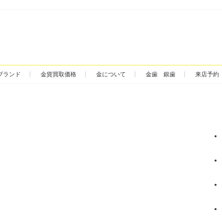
ブランド
金貨買取価格
金について
金歯 銀歯
来店予約