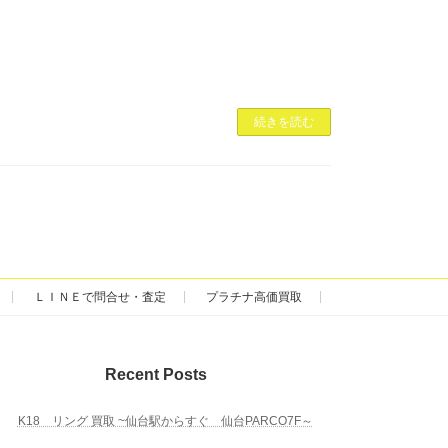
続きを読む
ＬＩＮＥで問合せ・査定
プラチナ高価買取
Recent Posts
K18 リング 買取 ~仙台駅からすぐ 仙台PARCO7F～