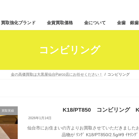
コ
ナ
買取強化ブランド
金貨買取価格
金について
金歯 銀歯
ン
ビ
テ
ゲ
ン
ー
ツ
シ
コンビリング
へ
ョ
ス
ン
キ
に
ッ
移
金の高価買取は大黒屋仙台Parco店にお任せください！
コンビリング
プ
動
K18/PT850 コンビリング
買取実績
2026年1月14日
仙台市にお住まいの方よりお買取させていただきましたお
品物が ﾘﾝｸﾞ K18/PT850/2.5g/#9 ｲﾔﾘﾝｸﾞ