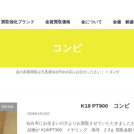
コ
ナ
買取強化ブランド
金貨買取価格
金について
金歯 銀歯
ン
ビ
テ
ゲ
ン
ー
ツ
シ
コンビ
へ
ョ
ス
ン
キ
に
ッ
移
金の高価買取は大黒屋仙台Parco店にお任せください！
コンビ
プ
動
K18 PT900 コン
買取実績
2026年3月24日
仙台市にお住まいの方よりお買取させていただきましたお
品物が K18/PT900 イヤリング 両耳 2.3ｇ 買取金