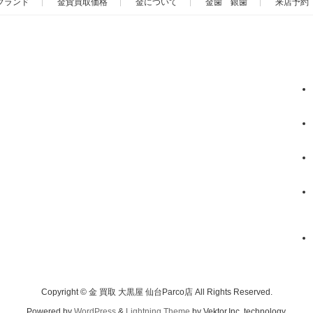
ブランド
金貨買取価格
金について
金歯 銀歯
来店予約
Copyright © 金 買取 大黒屋 仙台Parco店 All Rights Reserved.
Powered by
WordPress
&
Lightning Theme
by Vektor,Inc. technology.