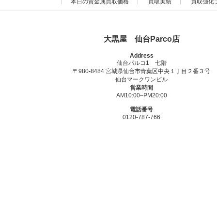
本日の貴金属買取価格
買取実績
買取強化
大黒屋 仙台Parco店
Address
仙台パルコ1 七階
〒980-8484 宮城県仙台市青葉区中央１丁目２番３号
仙台マークワンビル
営業時間
AM10:00–PM20:00
電話番号
0120-787-766