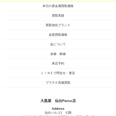
ジ
ジ
本日の貴金属買取価格
ペ
ー
買取実績
ジ
買取強化ブランド
送
金貨買取価格
り
金について
金歯 銀歯
来店予約
ＬＩＮＥで問合せ・査定
プラチナ高価買取
大黒屋 仙台Parco店
Address
仙台パルコ1 七階