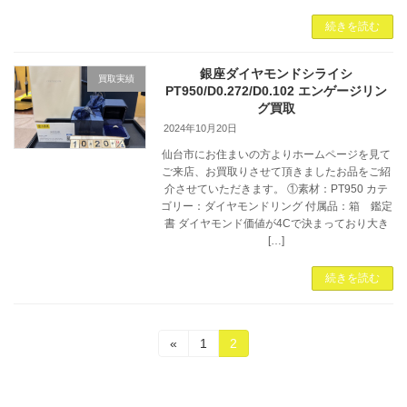
続きを読む
銀座ダイヤモンドシライシ
買取実績
PT950/D0.272/D0.102 エンゲージリン
グ買取
2024年10月20日
仙台市にお住まいの方よりホームページを見て
ご来店、お買取りさせて頂きましたお品をご紹
介させていただきます。 ①素材：PT950 カテ
ゴリー：ダイヤモンドリング 付属品：箱 鑑定
書 ダイヤモンド価値が4Cで決まっており大き
[…]
続きを読む
投
固
固
«
1
2
定
定
稿
ペ
ペ
ー
ー
の