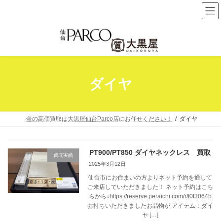
コ
ナ
ン
ビ
テ
ゲ
ン
ー
ツ
シ
へ
ョ
ダイヤ
ス
ン
キ
に
ッ
移
プ
動
金の高価買取は大黒屋仙台Parco店にお任せください！
ダイヤ
PT900/PT850 ダイヤネックレス 買取
買取実績
2025年3月12日
仙台市にお住まいの方よりネット予約を通して
ご来店していただきました！ ネット予約はこち
らから↓https://reserve.peraichi.com/r/f0f3064b
お持ちいただきましたお品物が アイテム：ダイ
ヤ […]