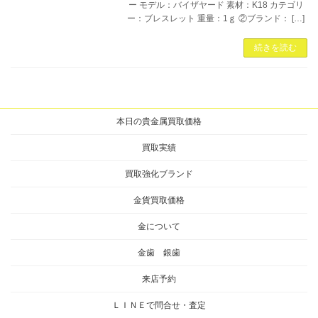
ー モデル：バイザヤード 素材：K18 カテゴリ
ー：ブレスレット 重量：1ｇ ②ブランド： […]
続きを読む
本日の貴金属買取価格
買取実績
買取強化ブランド
金貨買取価格
金について
金歯 銀歯
来店予約
ＬＩＮＥで問合せ・査定