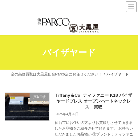
コ
ナ
ン
ビ
テ
ゲ
ン
ー
ツ
シ
へ
ョ
バイザヤード
ス
ン
キ
に
ッ
移
プ
動
金の高価買取は大黒屋仙台Parco店にお任せください！
バイザヤード
Tiffany＆Co. ティファニー K18 バイザ
買取実績
ヤードブレス オープンハートネックレ
ス 買取
2025年4月26日
仙台市にお住いの方よりお買取りさせて頂きま
したお品物をご紹介させて頂きます。 お持ちい
ただきましたお品物が ①ブランド：ティファニ