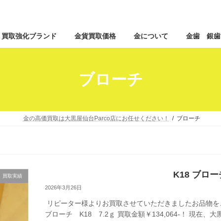
コ
ナ
買取強化ブランド
金貨買取価格
金について
金歯 銀歯
ン
ビ
テ
ゲ
ン
ー
ツ
シ
ブローチ
へ
ョ
ス
ン
キ
に
ッ
移
金の高価買取は大黒屋仙台Parco店にお任せください！
ブローチ
プ
動
K18 ブロ
買取実績
2026年3月26日
リピーター様よりお買取させていただきましたお品物を
ブローチ K18 7.2ｇ 買取金額￥134,064-！ 