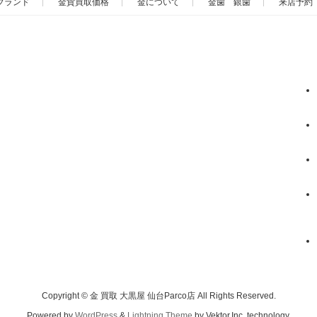
ブランド
金貨買取価格
金について
金歯 銀歯
来店予約
Copyright © 金 買取 大黒屋 仙台Parco店 All Rights Reserved.
Powered by
WordPress
&
Lightning Theme
by Vektor,Inc. technology.