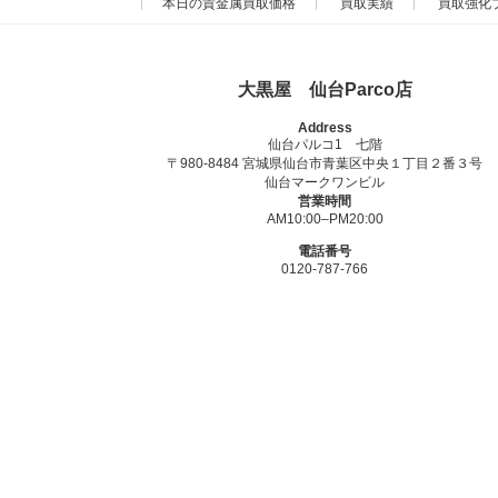
本日の貴金属買取価格
買取実績
買取強化
大黒屋 仙台Parco店
Address
仙台パルコ1 七階
〒980-8484 宮城県仙台市青葉区中央１丁目２番３号
仙台マークワンビル
営業時間
AM10:00–PM20:00
電話番号
0120-787-766