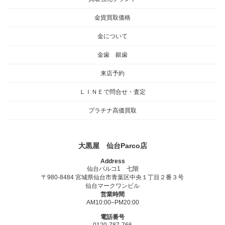
金貨買取価格
金について
金歯 銀歯
来店予約
ＬＩＮＥで問合せ・査定
プラチナ高価買取
大黒屋 仙台Parco店
Address
仙台パルコ1 七階
〒980-8484 宮城県仙台市青葉区中央１丁目２番３号
仙台マークワンビル
営業時間
AM10:00–PM20:00
電話番号
0120-787-766