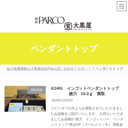
コ
ナ
ン
ビ
テ
ゲ
ン
ー
ツ
シ
へ
ョ
ペンダントトップ
ス
ン
キ
に
ッ
移
プ
動
金の高価買取は大黒屋仙台Parco店にお任せください！
ペンダントトップ
K24IG インゴットペンダントトップ
買取実績
徳力 10.0ｇ 買取
2025年12月4日
リピーターの方よりお買取させていただきまし
たお品物をご紹介いたします。 お持ちいただき
ましたお品物が 徳力 インゴットバー ペンダ
ントトップ 枠はGP（ゴールドメッキ） 買取金