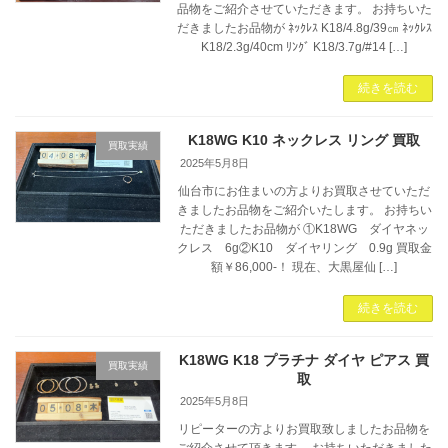
品物をご紹介させていただきます。 お持ちいた
だきましたお品物が ﾈｯｸﾚｽ K18/4.8g/39㎝ ﾈｯｸﾚｽ
K18/2.3g/40cm ﾘﾝｸﾞ K18/3.7g/#14 […]
続きを読む
K18WG K10 ネックレス リング 買取
買取実績
2025年5月8日
仙台市にお住まいの方よりお買取させていただ
きましたお品物をご紹介いたします。 お持ちい
ただきましたお品物が ①K18WG ダイヤネッ
クレス 6g②K10 ダイヤリング 0.9g 買取金
額￥86,000-！ 現在、大黒屋仙 […]
続きを読む
K18WG K18 プラチナ ダイヤ ピアス 買
買取実績
取
2025年5月8日
リピーターの方よりお買取致しましたお品物を