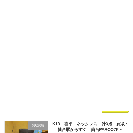
仙台にお住まいの方よりお買取させていただき
ましたお品物をご紹介いたします。 お持ちいた
だきましたお品物が ﾘﾝｸﾞ
PT900/D0.17/14.0g/#16印台ﾘﾝｸﾞ
PT900/D0.13/17.7g/#20ﾘﾝｸ […]
続きを読む
K22 リング 買取 ~仙台駅からすぐ 仙台
買取実績
PARCO7F～
2026年7月31日
リピーター様よりお買取させていただきました
お品物をご紹介いたします。 お持ちいただきま
したお品物が リング/K22/11.5g 買取金額
￥230,184-！ 現在、大黒屋仙台パルコ店ではリ
ピーター様にお得なキャンペーンを […]
続きを読む
K18 喜平 ネックレス 計3点 買取 ~
買取実績
仙台駅からすぐ 仙台PARCO7F～