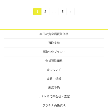
投
固
固
固
1
2
…
5
»
定
定
定
稿
ペ
ペ
ペ
ー
ー
ー
の
ジ
ジ
ジ
本日の貴金属買取価格
ペ
ー
買取実績
ジ
買取強化ブランド
送
金貨買取価格
り
金について
金歯 銀歯
来店予約
ＬＩＮＥで問合せ・査定
プラチナ高価買取