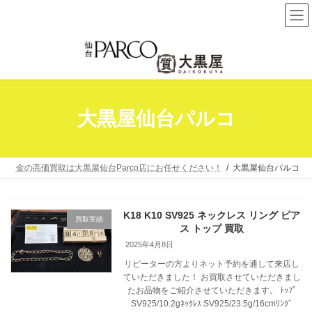
コ
ナ
ン
ビ
テ
ゲ
ン
ー
ツ
シ
へ
ョ
大黒屋仙台パルコ
ス
ン
キ
に
ッ
移
プ
動
金の高価買取は大黒屋仙台Parco店にお任せください！
大黒屋仙台パルコ
K18 K10 SV925 ネックレス リング ピア
買取実績
ス トップ 買取
2025年4月8日
リピーターの方よりネット予約を通して来店し
ていただきました！ お買取させていただきまし
たお品物をご紹介させていただきます。 ﾄｯﾌﾟ
SV925/10.2gﾈｯｸﾚｽ SV925/23.5g/16cmﾘﾝｸﾞ