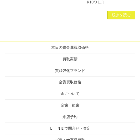
K10/0 […]
続きを読む
本日の貴金属買取価格
買取実績
買取強化ブランド
金貨買取価格
金について
金歯 銀歯
来店予約
ＬＩＮＥで問合せ・査定
プラチナ高価買取