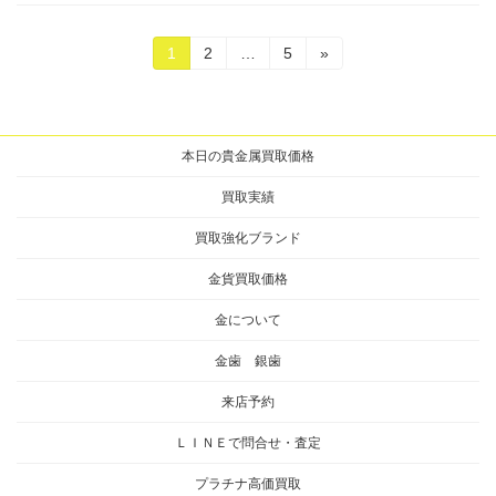
投
固
固
固
1
2
…
5
»
定
定
定
稿
ペ
ペ
ペ
ー
ー
ー
の
ジ
ジ
ジ
本日の貴金属買取価格
ペ
ー
買取実績
ジ
買取強化ブランド
送
金貨買取価格
り
金について
金歯 銀歯
来店予約
ＬＩＮＥで問合せ・査定
プラチナ高価買取