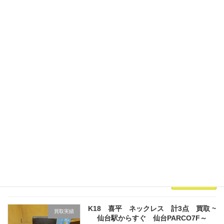
仙台にお住まいの方よりお買取させていただき
ましたお品物をご紹介いたします。 お持ちいた
だきましたお品物が ﾘﾝｸﾞ
PT900/D0.17/14.0g/#16印台ﾘﾝｸﾞ
PT900/D0.13/17.7g/#20ﾘﾝｸ […]
続きを読む
K22 リング 買取 ~仙台駅からすぐ 仙台
買取実績
PARCO7F～
2026年7月31日
リピーター様よりお買取させていただきました
お品物をご紹介いたします。 お持ちいただきま
したお品物が リング/K22/11.5g 買取金額
￥230,184-！ 現在、大黒屋仙台パルコ店ではリ
ピーター様にお得なキャンペーンを […]
続きを読む
K18 喜平 ネックレス 計3点 買取 ~
買取実績
仙台駅からすぐ 仙台PARCO7F～