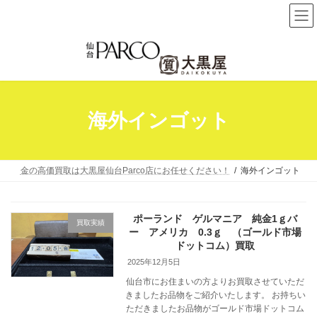
コ
ナ
ン
ビ
テ
ゲ
ン
ー
ツ
シ
へ
ョ
海外インゴット
ス
ン
キ
に
ッ
移
プ
動
金の高価買取は大黒屋仙台Parco店にお任せください！
海外インゴット
ポーランド ゲルマニア 純金1ｇバ
買取実績
ー アメリカ 0.3ｇ （ゴールド市場
ドットコム）買取
2025年12月5日
仙台市にお住まいの方よりお買取させていただ
きましたお品物をご紹介いたします。 お持ちい
ただきましたお品物がゴールド市場ドットコム