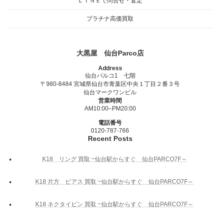
ＬＩＮＥで問合せ・査定
プラチナ高価買取
大黒屋 仙台Parco店
Address
仙台パルコ1 七階
〒980-8484 宮城県仙台市青葉区中央１丁目２番３号
仙台マークワンビル
営業時間
AM10:00–PM20:00
電話番号
0120-787-766
Recent Posts
K18 リング 買取 ~仙台駅からすぐ 仙台PARCO7F～
K18 片方 ピアス 買取 ~仙台駅からすぐ 仙台PARCO7F～
K18 ネクタイピン 買取 ~仙台駅からすぐ 仙台PARCO7F～