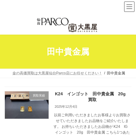
コ
ナ
ン
ビ
テ
ゲ
ン
ー
ツ
シ
へ
ョ
田中貴金属
ス
ン
キ
に
ッ
移
プ
動
金の高価買取は大黒屋仙台Parco店にお任せください！
田中貴金属
K24 インゴット 田中貴金属 20g
買取実績
買取
2025年12月4日
以前ご利用いただきましたお客様よりお買取さ
せていただきましたお品物をご紹介いたしま
す。 お持ちいただきましたお品物が K24 IG
インゴット 20g 田中貴金属 こちら1つあた