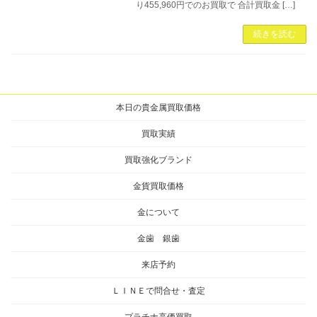
り455,960円でのお買取で 合計買取金 […]
続きを読む
本日の貴金属買取価格
買取実績
買取強化ブランド
金貨買取価格
金について
金歯 銀歯
来店予約
ＬＩＮＥで問合せ・査定
プラチナ高価買取